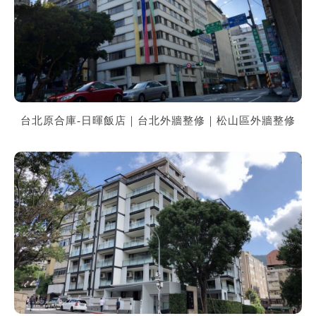
台北原合庫-日暉飯店｜台北外牆整修｜松山區外牆整修