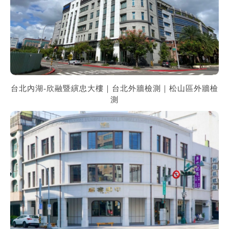
台北內湖-欣融暨縯忠大樓｜台北外牆檢測｜松山區外牆檢
測