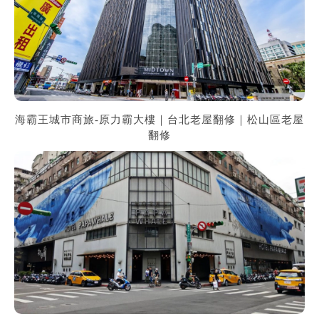
海霸王城市商旅-原力霸大樓｜台北老屋翻修｜松山區老屋
翻修